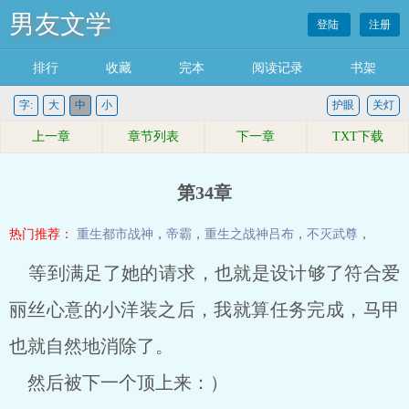
男友文学
登陆
注册
排行
收藏
完本
阅读记录
书架
字:
大
中
小
护眼
关灯
上一章
章节列表
下一章
TXT下载
第34章
热门推荐：
重生都市战神
，
帝霸
，
重生之战神吕布
，
不灭武尊
，
等到满足了她的请求，也就是设计够了符合爱
丽丝心意的小洋装之后，我就算任务完成，马甲
也就自然地消除了。
然后被下一个顶上来：）