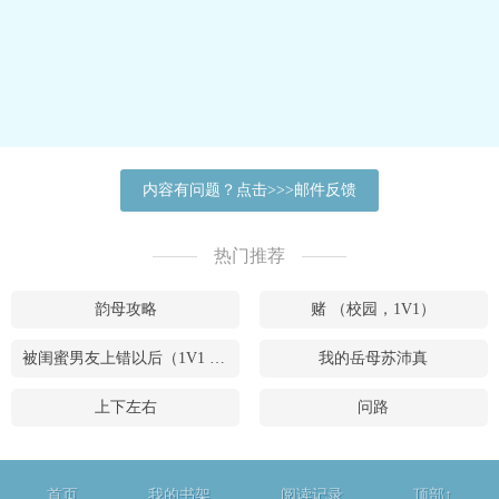
内容有问题？点击>>>邮件反馈
热门推荐
韵母攻略
赌 （校园，1V1）
被闺蜜男友上错以后（1V1 高H）
我的岳母苏沛真
上下左右
问路
首页
我的书架
阅读记录
顶部↑