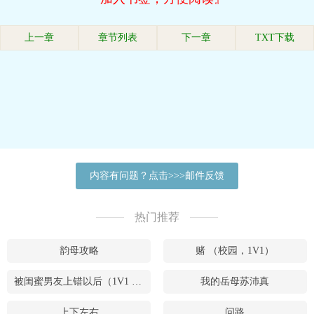
上一章
章节列表
下一章
TXT下载
内容有问题？点击>>>邮件反馈
热门推荐
韵母攻略
赌 （校园，1V1）
被闺蜜男友上错以后（1V1 高H）
我的岳母苏沛真
上下左右
问路