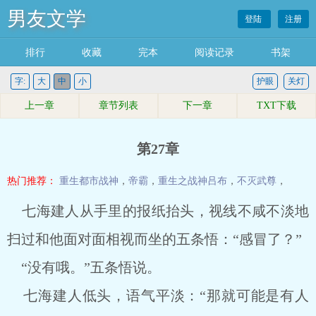
男友文学
登陆
注册
排行
收藏
完本
阅读记录
书架
字:
大
中
小
护眼
关灯
上一章
章节列表
下一章
TXT下载
第27章
热门推荐：
重生都市战神
，
帝霸
，
重生之战神吕布
，
不灭武尊
，
七海建人从手里的报纸抬头，视线不咸不淡地
扫过和他面对面相视而坐的五条悟：“感冒了？”
“没有哦。”五条悟说。
七海建人低头，语气平淡：“那就可能是有人