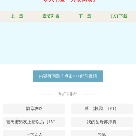
上一章
章节列表
下一章
TXT下载
内容有问题？点击>>>邮件反馈
热门推荐
韵母攻略
赌 （校园，1V1）
被闺蜜男友上错以后（1V1 高H）
我的岳母苏沛真
上下左右
问路