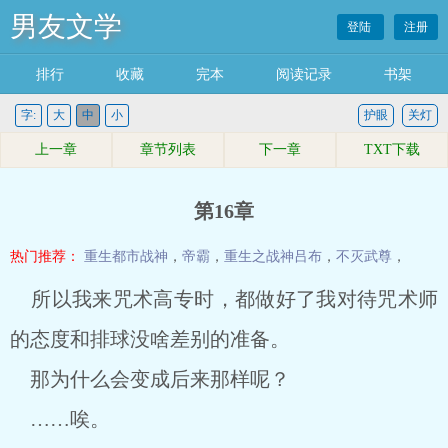
男友文学
登陆
注册
排行
收藏
完本
阅读记录
书架
字:
大
中
小
护眼
关灯
上一章
章节列表
下一章
TXT下载
第16章
热门推荐：
重生都市战神
，
帝霸
，
重生之战神吕布
，
不灭武尊
，
所以我来咒术高专时，都做好了我对待咒术师
的态度和排球没啥差别的准备。
那为什么会变成后来那样呢？
……唉。