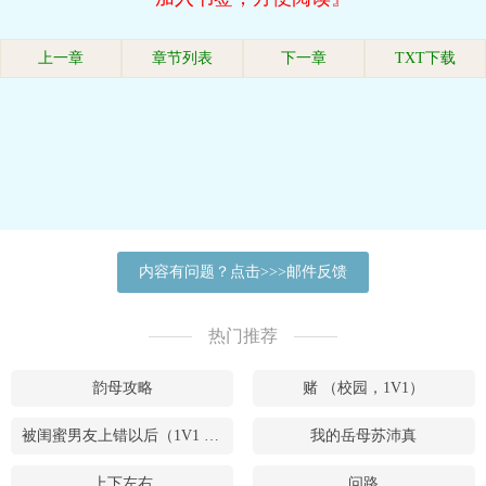
上一章
章节列表
下一章
TXT下载
内容有问题？点击>>>邮件反馈
热门推荐
韵母攻略
赌 （校园，1V1）
被闺蜜男友上错以后（1V1 高H）
我的岳母苏沛真
上下左右
问路