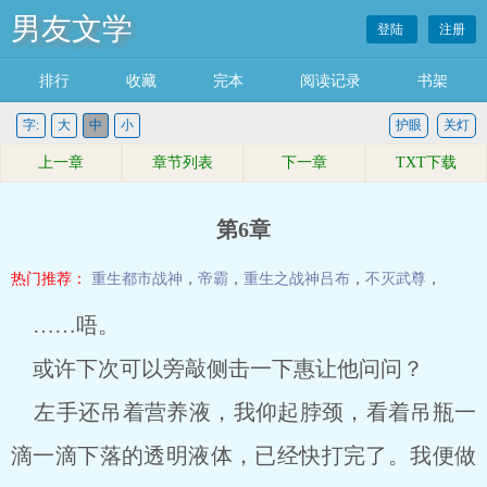
男友文学
登陆
注册
排行
收藏
完本
阅读记录
书架
字:
大
中
小
护眼
关灯
上一章
章节列表
下一章
TXT下载
第6章
热门推荐：
重生都市战神
，
帝霸
，
重生之战神吕布
，
不灭武尊
，
……唔。
或许下次可以旁敲侧击一下惠让他问问？
左手还吊着营养液，我仰起脖颈，看着吊瓶一
滴一滴下落的透明液体，已经快打完了。我便做