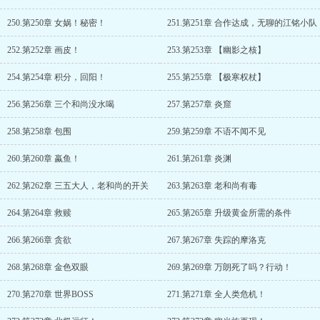
250.第250章 女娲！秘密！
251.第251章 合作达成，无聊的江铭小队
252.第252章 画皮！
253.第253章 【幽影之核】
254.第254章 积分，回阳！
255.第255章 【极寒权杖】
256.第256章 三个和尚没水喝
257.第257章 炎窟
258.第258章 包围
259.第259章 不语不闻不见
260.第260章 蠃鱼！
261.第261章 炎渊
262.第262章 三五大人，老和尚的开关
263.第263章 老和尚有毒
264.第264章 救赎
265.第265章 升级黄金所需的条件
266.第266章 贪欲
267.第267章 失踪的摩洛克
268.第268章 金色双眼
269.第269章 万朗死了吗？行动！
270.第270章 世界BOSS
271.第271章 全人类危机！