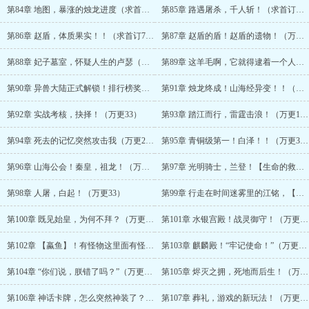
第84章 地图，暴涨的烛龙进度（求首订57更，23万字奉上！！）
第85章 路遇屠杀，千人斩！（求首订（67更，23万字奉上！！）
第86章 赵盾，体质果实！！（求首订77更，23万字奉上！！）
第87章 赵盾的盾！赵盾的遗物！（万更13）
第88章 妃子墓室，怀疑人生的卢瑟（万更23）
第89章 这羊毛啊，它就得逮着一个人薅才香（万更33）
第90章 异兽大陆正式解锁！排行榜奖励！（万更13）
第91章 烛龙终成！山海经异变！！（万更23）
第92章 实战考核，抉择！（万更33）
第93章 踏江而行，雷霆击浪！（万更13）
第94章 死去的记忆突然攻击我（万更23）
第95章 青铜级第一！白泽！！（万更33）
第96章 山海公会！秦皇，祖龙！（万更13）
第97章 光明骑士，兰登！【生命的救赎】！（万更23）
第98章 人屠，白起！（万更33）
第99章 行走在时间迷雾里的江铭，【死地而后生】（万更13）
第100章 既见始皇，为何不拜？（万更23）
第101章 水银宫殿！战灵御守！（万更33）
第102章 【蠃鱼】！有怪物这里面有怪物！（万更13）
第103章 麒麟殿！“牢记使命！”（万更23）
第104章 “你们说，朕错了吗？”（万更33）
第105章 烬灭之拥，死地而后生！（万更13）
第106章 神话卡牌，怎么突然神装了？（万更23）
第107章 葬礼，游戏的新玩法！（万更33）