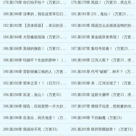
178.第178章 你们怕不怕？（万更23，求点月票呀）
179.第179章 死战！（万更33，求点月票）
180.第180章 没事的，我在这里等它们（万更13，求点月票呀）
181.第181章 231，鬼仙！（万更23，求点月票呀）
182.第182章 【灵体容器】，末日的丑陋！（万更33，求点月票呀！）
183.第183章 我该怎么去描述这绚烂的一切（万更13，求点月票呀）
184.第184章 大型尴尬现场（万更23，求点月票呀）
185.第185章 黄金级异兽再现！（万更33，求点月票呀）
186.第186章 英雄的挽歌！（万更13，求点月票呀！）
187.第187章 集结号前奏！（万更23，求点月票呀）
188.第188章 结婚不？生娃的那种！（万更33，求点月票呀！）
189.第189章 江河人呢？（万更13，求点月票）
190.第190章 背影很像江铭的人（万更23，求点月票呀）
191.第191章 代号“破晓”，帅不？（万更33，求点月票呀）
192.第192章 荣幸之至！！（日万13，求点月票呀）
193.第193章 杀，江河出现了！（万更23）
194.第194章 应龙，攻山！（万更33）
195.第195章 这群大傻哔（万更13，求点月票呀）
196.第196章 报告，目前形势一片大好！！（万更23）
197.第197章 瘪犊子玩意，想抢爹的功劳？？（万更33）
198.第198章 应龙出，则天地变！（万更13）
199.第199章 千目触魔（万更23）
200.第200章 我保你不死（万更33）
201.第201章 联邦荣耀勋章！（万更13）