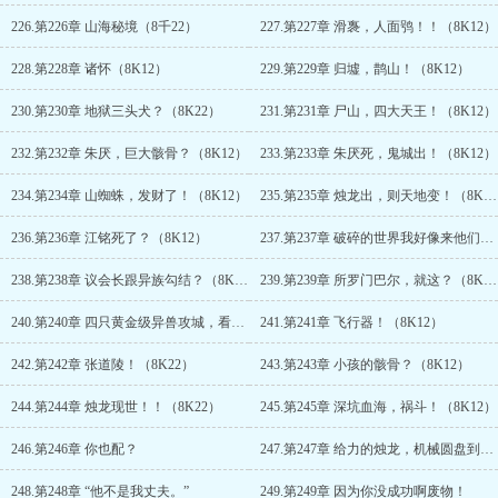
226.第226章 山海秘境（8千22）
227.第227章 滑褢，人面鸮！！（8K12）
228.第228章 诸怀（8K12）
229.第229章 归墟，鹊山！（8K12）
230.第230章 地狱三头犬？（8K22）
231.第231章 尸山，四大天王！（8K12）
232.第232章 朱厌，巨大骸骨？（8K12）
233.第233章 朱厌死，鬼城出！（8K12）
234.第234章 山蜘蛛，发财了！（8K12）
235.第235章 烛龙出，则天地变！（8K12）
236.第236章 江铭死了？（8K12）
237.第237章 破碎的世界我好像来他们老巢了？（8K12）
238.第238章 议会长跟异族勾结？（8K22）
239.第239章 所罗门巴尔，就这？（8K12）
240.第240章 四只黄金级异兽攻城，看我表演！（8K12）
241.第241章 飞行器！（8K12）
242.第242章 张道陵！（8K22）
243.第243章 小孩的骸骨？（8K12）
244.第244章 烛龙现世！！（8K22）
245.第245章 深坑血海，祸斗！（8K12）
246.第246章 你也配？
247.第247章 给力的烛龙，机械圆盘到手。
248.第248章 “他不是我丈夫。”
249.第249章 因为你没成功啊废物！