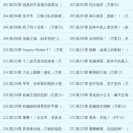
202.第202章 他真的不是逃兵路西法（万更23）
203.第203章 烈士勋章（万更33）
204.第204章 东平市，江铭小队的新家！（万更13）
205.第205章 祸斗残页，授勋！！（万更23）
206.第206章 死了吗？没死！（万更33）
207.第207章 副本中的人类文明！（身体不舒服只能日5，抱歉）
208.第208章 东极之城，副本里的“人类”（万更13，求点月票呀）
209.第209章 永恒时刻！（万更23，求点月票呀）
210.第210章 Surprise Mother F！（万更33）
211.第211章 独舞，血海上的棺材！（万更12，双倍月票！）
212.第212章 十二血天使光轮使者（万更22，双倍月票呀）
213.第213章 机械神国，副本中的真人？（万更12）
214.第214章 刀尖上跳舞！婚礼（万更22）
215.第215章 醉倒的江铭（万更12）
216.第216章 哥哥，你有看到我的小熊吗？（万更22）
217.第217章 惊不惊喜，意不意外（万更12）
218.第218章 机械王国的悲剧（日更22）
219.第219章 黑化的小公主，瞒天过海（万更12）
220.第220章 机械姬的保养防护手册（万更22）
221.第221章 机械姬生物舱（万更12）
222.第222章 饕餮！！古北市，异兽攻城！（万更22）
223.第223章 屠杀，开始！（8千12）
224.第224章 异兽集结地，江铭的福音！（8千22）
225.第225章 饕餮解锁，近战的神！（8千12）