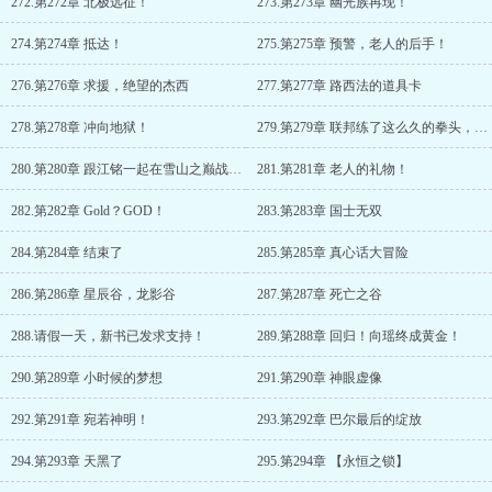
272.第272章 北极远征！
273.第273章 幽光族再现！
274.第274章 抵达！
275.第275章 预警，老人的后手！
276.第276章 求援，绝望的杰西
277.第277章 路西法的道具卡
278.第278章 冲向地狱！
279.第279章 联邦练了这么久的拳头，为了什么？
280.第280章 跟江铭一起在雪山之巅战斗过的人！
281.第281章 老人的礼物！
282.第282章 Gold？GOD！
283.第283章 国士无双
284.第284章 结束了
285.第285章 真心话大冒险
286.第286章 星辰谷，龙影谷
287.第287章 死亡之谷
288.请假一天，新书已发求支持！
289.第288章 回归！向瑶终成黄金！
290.第289章 小时候的梦想
291.第290章 神眼虚像
292.第291章 宛若神明！
293.第292章 巴尔最后的绽放
294.第293章 天黑了
295.第294章 【永恒之锁】