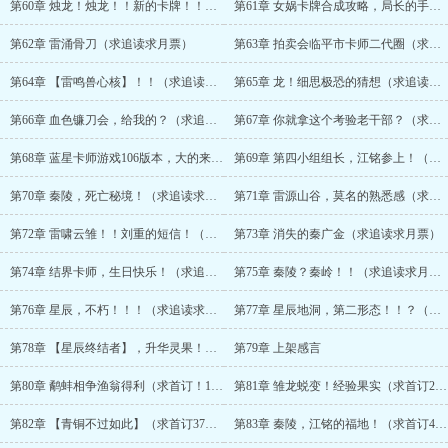
第60章 烛龙！烛龙！！新的卡牌！！（求追读求月票）
第61章 女娲卡牌合成攻略，局长的手机（求追读求月票）
第62章 雷涌骨刀（求追读求月票）
第63章 拍卖会临平市卡师二代圈（求追读求月票）
第64章 【雷鸣兽心核】！！（求追读求月票）
第65章 龙！细思极恐的猜想（求追读求月票）
第66章 血色镰刀会，给我的？（求追读求月票）
第67章 你就拿这个考验老干部？（求追读求月票）
第68章 蓝星卡师游戏106版本，大的来了！！（求追读求月票）
第69章 第四小组组长，江铭参上！（求追读求月票）
第70章 秦陵，死亡秘境！（求追读求月票）
第71章 雷源山谷，莫名的熟悉感（求追读求月票）
第72章 雷啸云雏！！刘重的短信！（求追读求月票）
第73章 消失的秦广金（求追读求月票）
第74章 结界卡师，生日快乐！（求追读求月票）
第75章 秦陵？秦岭！！（求追读求月票）
第76章 星辰，不朽！！！（求追读求月票）
第77章 星辰地洞，第二形态！！？（求追读求月票）
第78章 【星辰终结者】，升华灵果！（求追读求月票）
第79章 上架感言
第80章 鹬蚌相争渔翁得利（求首订！17更，23万字奉上）
第81章 雏龙蜕变！经验果实（求首订27更，23万字奉上！！）
第82章 【青铜不过如此】（求首订37更，23万字奉上！！）
第83章 秦陵，江铭的福地！（求首订47更，23万字奉上！！）