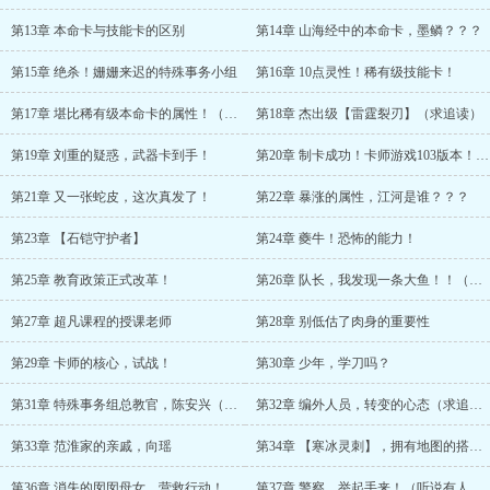
第13章 本命卡与技能卡的区别
第14章 山海经中的本命卡，墨鳞？？？
第15章 绝杀！姗姗来迟的特殊事务小组
第16章 10点灵性！稀有级技能卡！
第17章 堪比稀有级本命卡的属性！（求追读）
第18章 杰出级【雷霆裂刃】（求追读）
第19章 刘重的疑惑，武器卡到手！
第20章 制卡成功！卡师游戏103版本！（修）
第21章 又一张蛇皮，这次真发了！
第22章 暴涨的属性，江河是谁？？？
第23章 【石铠守护者】
第24章 夔牛！恐怖的能力！
第25章 教育政策正式改革！
第26章 队长，我发现一条大鱼！！（修）
第27章 超凡课程的授课老师
第28章 别低估了肉身的重要性
第29章 卡师的核心，试战！
第30章 少年，学刀吗？
第31章 特殊事务组总教官，陈安兴（求追读）
第32章 编外人员，转变的心态（求追读）
第33章 范淮家的亲戚，向瑶
第34章 【寒冰灵刺】，拥有地图的搭子。
第36章 消失的囡囡母女，营救行动！（求月票嘞）
第37章 警察，举起手来！（听说有人说我短？14，4更求追读！！）