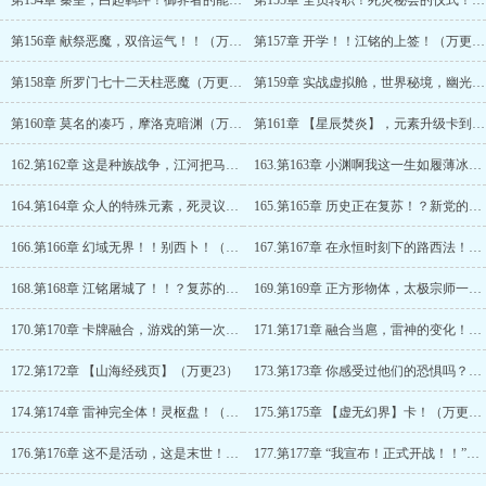
第154章 秦皇，白起羁绊！御界者的能力！（万更23，求月票）
第155章 全员转职！死灵秘会的仪式！（万更33，求月票！）
第156章 献祭恶魔，双倍运气！！（万更13，求月票）
第157章 开学！！江铭的上签！（万更23，求月票）
第158章 所罗门七十二天柱恶魔（万更33，求月票呀）
第159章 实战虚拟舱，世界秘境，幽光！！（万更13，求点月票呀）
第160章 莫名的凑巧，摩洛克暗渊（万更23，求点月票呀！）
第161章 【星辰焚炎】，元素升级卡到手！（万更33，求点月票呀）
162.第162章 这是种族战争，江河把马宇宰了？（万更13）
163.第163章 小渊啊我这一生如履薄冰，你说我能走到对岸吗？（万更23）
164.第164章 众人的特殊元素，死灵议会？（万更33）
165.第165章 历史正在复苏！？新党的荣光！（万更13）
166.第166章 幻域无界！！别西卜！（万更23）
167.第167章 在永恒时刻下的路西法！（万更33）
168.第168章 江铭屠城了！！？复苏的来源！！（万更13）
169.第169章 正方形物体，太极宗师一点也不太极！（万更23）
170.第170章 卡牌融合，游戏的第一次正式活动！（万更33）
171.第171章 融合当扈，雷神的变化！（万更13）
172.第172章 【山海经残页】（万更23）
173.第173章 你感受过他们的恐惧吗？（万更33）
174.第174章 雷神完全体！灵枢盘！（万更13，求月票！）
175.第175章 【虚无幻界】卡！（万更23，求月票呀）
176.第176章 这不是活动，这是末世！（万更33，求月票！！）
177.第177章 “我宣布！正式开战！！”（必读！万更13，求点月票呀）