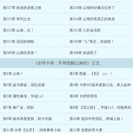
第317章 烛龙的昼夜之瞳
第316章 山海经好像活过来了
第315章 审判之光
第314章 山海经里真正的烛龙
第313章 山海，出！
第312章 八卦金光阵
第311章 说话的神眼
第310章 “人”形态，张道陵！
第309章 山海经异兽！
第308章 你该死了。
《全球卡师：开局觉醒山海经》正文
第1章 山海！
第2章 图鉴，【兕】（s）！
第3章 超凡降临，混乱初显
第4章 卡师101版本更新公告，再入副本
第5章 属性暴涨，学徒Lv2
第6章 卡师管理局
第7章 秦广金，组队
第8章 【兕之怒】，学徒Lv3，经验果实
第9章 版本再度更新，制卡功能
第10章 现实中的混乱，商城上线！
第11章 出售【尖牙】，特殊事务小组
第12章 贪婪的李大勇