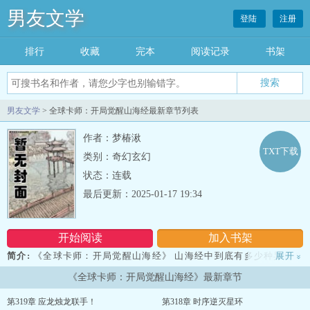
男友文学
登陆
注册
排行
收藏
完本
阅读记录
书架
男友文学
> 全球卡师：开局觉醒山海经最新章节列表
作者：梦椿湫
TXT下载
类别：奇幻玄幻
状态：连载
最后更新：2025-01-17 19:34
开始阅读
加入书架
简介:
《全球卡师：开局觉醒山海经》 山海经中到底有多少种异兽？
展开
»
这个问题的答案，没人比江铭更清楚。 当游戏照进现实，破碎的世界
《全球卡师：开局觉醒山海经》最新章节
开始融合。 江铭立于高空之上，轻动指尖。 周围的云层开始翻涌，一
只只世人们没见.....
第319章 应龙烛龙联手！
第318章 时序逆灭星环