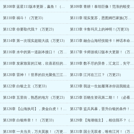
第108章 蓝星111版本更新，蠃鱼！（万更13）
第109章 青耕！泰坦巨像！范淮的蜕变！（万更23）
第110章 祸斗！（万更33）
第111章 现实复苏，恩图姆巴家族(万更13)
第112章 你要取代我？（万更23）
第113章 卡鲁玛天上的神明！(万更33)
第114章 第一次现实超能大战（万更13）
第115章 融合山海经技能卡！神话本命卡拥有者！（万更23）
第116章 水中的第一道副本接口！（万更33）
第117章 卡师游戏12版本大更新！（万更13）
第118章 发家致富的江铭，欣喜若狂的冯诚！（万更23）
第119章 数不尽的异兽，汇龙江，失守！！（万更33）
第120章 雷神！！世界的目光聚焦三江！（万更13）
第121章 江河在三江？（万更23）
第122章 白银之主（万更33）
第123章 我这一生如履薄冰你说我能走到对岸吗？（万更13）
第124章 五里街，熟悉的地方（万更23）
第125章 百晓生资讯第二期！！（必看！！）（万更33）
第126章 【山海执司】，庚金白虎！！！（万更13）
第127章 监兵风暴，晋升白银的条件！（万更23）
第128章 白银终章！！（万更33）
第129章 【海潮领主】，相信我不？（万更13）
第130章 一夫当关，万夫莫敌！（万更23）
第131章 国士无双者，唯有江河！（万更33）