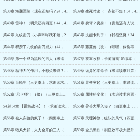
第38章 海澜医院（现在还短吗？24，4更求追读！！）
第39章 生死时速（一点都不短！34，4更求追读！求月票！）
第40章 雷神！（明天还有四更！44，4更求追读！求月票！）
第41章 卖肾？卖身！（竟然还有人说我短14，四更奉上，求追读噢）
第42章 九纹雷刀（小声哔哔我不短，24，四更依旧奉上，求追读噢）
第43章 技能卡到手！（我很坚挺！34，今天四更依旧奉上，求追读噢
第44章 积攒了九纹的雷刀威力（44，今天四更依旧奉上，求追读噢）
第45章 藤蔓兽（改）（嘿嘿，偷偷再更一章，偷偷滴求个月票，追读）
第46章 第一个成为黑铁的男人（求追读，求月票）
第47章 双重收获，卡师游戏105版本（求追读，求月票）
第48章 精神力的作用，小彩蛋来袭？（求追读求月票）
第49章 诡异的本命卡（求追读求月票）
第50章 百晓生（三更奉上，求追读求月票！）
第51章 异变突起（三更奉上，求追读求月票！）
第52章 ‘邪卡师’！（修）（三更奉上，求追读求月票！）
第53章 属性的变化！（求追读求月票）
54.第54章 【雷蹄战马】！（求追读求月票）
第55章 异兽大军入侵？（四更奉上，求追读求月票）
第56章 被人实验的疯子！（四更奉上，求追读求月票）
第57章 天理神教，组队的风气（四更奉上，求追读求月票）
第58章 猎风犬群，火力全开的三人（四更奉上，求追读求月票）
第59章 全员黑铁！刷怪效率极大提升！（求追读求月票）