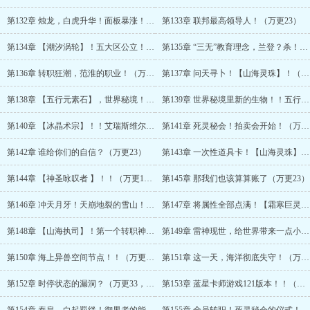
第132章 烛龙，白虎升华！面板暴涨！！（万更13）
第133章 联邦最高领导人！（万更23）
第134章 【潮汐涡轮】！五大区公立！（万更33）
第135章 “三无”教育理念，兰登？杀！！（万更13）
第136章 转职狂潮，范淮的职业！（万更23）
第137章 问天寻卜！【山海灵珠】！（万更33）
第138章 【五行元素石】，世界秘境！！！（万更13）
第139章 世界秘境里新的生物！！五行元素石到手！（万更23）
第140章 【冰晶术宗】！！艾瑞斯维尔的风霜（万更33）
第141章 死灵秘会！拍卖会开始！（万更13）
第142章 谁给你们的自信？（万更23）
第143章 一次性道具卡！【山海灵珠】到手！（万更33）
第144章 【神圣咏叹者 】！！（万更13）
第145章 那我们也该算算账了（万更23）
第146章 冲天月牙！天崩地裂的雪山！！（万更33）
第147章 将属性全部点满！【霜寒巨灵】！（万更13，求月票！！）
第148章 【山海执司】！第一个转职神话的男人！（万更23，求月票）
第149章 雷神现世，给世界带来一点小小的震撼（万更33，求月票）
第150章 海上异兽空间节点！！（万更13，求月票）
第151章 这一天，海洋彻底失守！（万更23，求月票）
第152章 时停状态的漏洞？（万更33，求月票）
第153章 蓝星卡师游戏121版本！！（万更13，求月票呀）