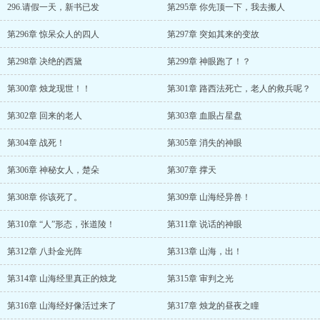
296.请假一天，新书已发
第295章 你先顶一下，我去搬人
第296章 惊呆众人的四人
第297章 突如其来的变故
第298章 决绝的西黛
第299章 神眼跑了！？
第300章 烛龙现世！！
第301章 路西法死亡，老人的救兵呢？
第302章 回来的老人
第303章 血眼占星盘
第304章 战死！
第305章 消失的神眼
第306章 神秘女人，楚朵
第307章 撑天
第308章 你该死了。
第309章 山海经异兽！
第310章 “人”形态，张道陵！
第311章 说话的神眼
第312章 八卦金光阵
第313章 山海，出！
第314章 山海经里真正的烛龙
第315章 审判之光
第316章 山海经好像活过来了
第317章 烛龙的昼夜之瞳